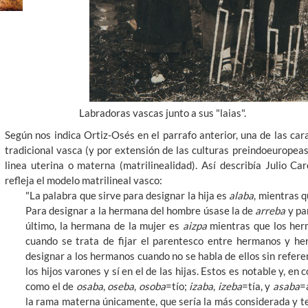
Labradoras vascas junto a sus "laias".
Según nos indica Ortiz-Osés en el parrafo anterior, una de las car
tradicional vasca (y por extensión de las culturas preindoeuropeas) 
linea uterina o materna (matrilinealidad). Así describía Julio Ca
refleja el modelo matrilineal vasco:
"La palabra que sirve para designar la hija es
alaba
, mientras q
Para designar a la hermana del hombre úsase la de
arreba
y pa
último, la hermana de la mujer es
aizpa
mientras que los her
cuando se trata de fijar el parentesco entre hermanos y he
designar a los hermanos cuando no se habla de ellos sin refere
los hijos varones y sí en el de las hijas. Estos es notable y, e
como el de
osaba
,
oseba
,
osoba
=tío;
izaba
,
izeba
=tía, y
asaba
=
la rama materna únicamente, que sería la más considerada y te