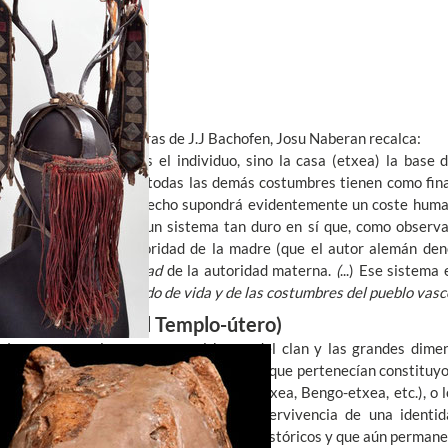
Al hilo de estas palabras de J.J Bachofen, Josu Naberan recalca:
"En efecto, no es el individuo, sino la casa (etxea) la base
primogenitura y todas las demás costumbres tienen como fina
de la casa. Ese hecho supondrá evidentemente un coste huma
que emigrar. Es un sistema tan duro en sí que, como observa
gracias a la autoridad de la madre (que el autor alemán d
natural de equidad
de la autoridad materna.
(
...) Ese sistema
milenaria del modo de vida y de las costumbres del pueblo vasc
La etxe vasca (El Templo-útero)
La casa para los vascos es el hogar del clan y las grandes dimens
indican. El nombre de la casa (Etxe) a la que pertenecían constituy
de los vascos (Goiko-etxea, Urrutiko-etxea, Bengo-etxea, etc.), o l
que pertenecían. Esto permitió la supervivencia de una identid
permaneció intacta desde tiempos prehistóricos y que aún perman