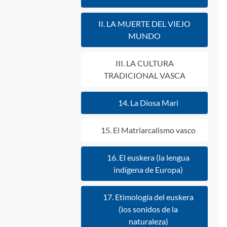
II. LA MUERTE DEL VIEJO
MUNDO
III. LA CULTURA
TRADICIONAL VASCA
14. La Diosa Mari
15. El Matriarcalismo vasco
16. El euskera (la lengua
indígena de Europa)
17. Etimología del euskera
(los sonidos de la
naturaleza)