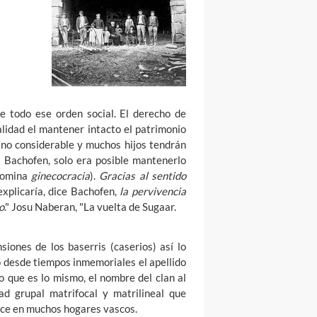
 de todo ese orden social. El derecho de
lidad el mantener intacto el patrimonio
no considerable y muchos hijos tendrán
 Bachofen, solo era posible mantenerlo
enomina
ginecocracia
).
Gracias al sentido
 explicaría, dice Bachofen,
la pervivencia
o
." Josu Naberan, "La vuelta de Sugaar.
iones de los baserris (caserios) así lo
o desde tiempos inmemoriales el apellido
o que es lo mismo, el nombre del clan al
ad grupal matrifocal y matrilineal que
ece en muchos hogares vascos.