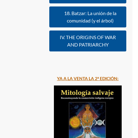
18. Batzar: La unión de la
comunidad (y el árbol)
IV. THE ORIGINS OF WAR
AND PATRIARCHY
YA A LA VENTA LA 2ª EDICIÓN: