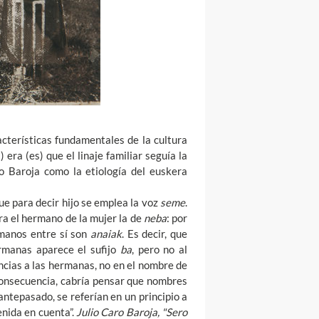
acterísticas fundamentales de la cultura
era (es) que el linaje familiar seguía la
ro Baroja como la etiología del euskera
ue para decir hijo se emplea la voz
seme
.
ra el hermano de la mujer la de
neba
: por
manos entre sí son
anaiak
. Es decir, que
rmanas aparece el sufijo
ba
, pero no al
ncias a las hermanas, no en el nombre de
n consecuencia, cabría pensar que nombres
antepasado, se referían en un principio a
nida en cuenta”.
Julio Caro Baroja, "Sero