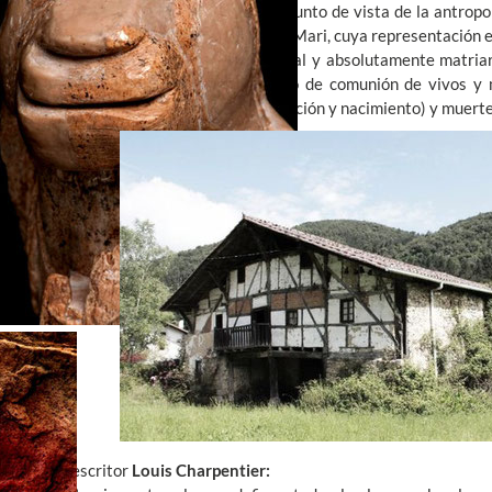
Andrés Ortiz-Osés
defendía desde el punto de vista de la antropo
vasca, reconstituía la cueva de la Diosa Mari, cuya representación 
"La etxe vasca es radical, elemental y absolutamente matria
pues es a la vez tiempo y espacio de comunión de vivos y 
cementerio y lugar de vida (procreación y nacimiento) y muerte
Según el escritor
Louis Charpentier: