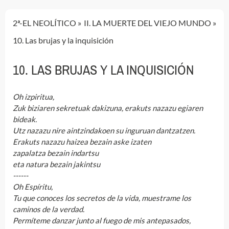
2ª-EL NEOLÍTICO
II. LA MUERTE DEL VIEJO MUNDO
10. Las brujas y la inquisición
10. LAS BRUJAS Y LA INQUISICIÓN
Oh izpiritua,
Zuk biziaren sekretuak dakizuna, erakuts nazazu egiaren
bideak.
Utz nazazu nire aintzindakoen su inguruan dantzatzen.
Erakuts nazazu haizea bezain aske izaten
zapalatza bezain indartsu
eta natura bezain jakintsu
------
Oh Espíritu,
Tu que conoces los secretos de la vida, muestrame los
caminos de la verdad.
Permíteme danzar junto al fuego de mis antepasados,