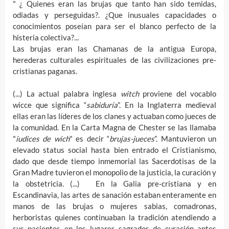
" ¿ Quienes eran las brujas que tanto han sido temidas,
odiadas y perseguidas?. ¿Que inusuales capacidades o
conocimientos poseían para ser el blanco perfecto de la
histeria colectiva?...
Las brujas eran las Chamanas de la antigua Europa,
herederas culturales espirituales de las civilizaciones pre-
cristianas paganas.
(...) La actual palabra inglesa
witch
proviene del vocablo
wicce que significa “
sabiduría
”. En la Inglaterra medieval
ellas eran las líderes de los clanes y actuaban como jueces de
la comunidad. En la Carta Magna de Chester se las llamaba
"
iudices de wich
" es decir “
brujas-jueces
”. Mantuvieron un
elevado status social hasta bien entrado el Cristianismo,
dado que desde tiempo inmemorial las Sacerdotisas de la
Gran Madre tuvieron el monopolio de la justicia, la curación y
la obstetricia. (...) En la Galia pre-cristiana y en
Escandinavia, las artes de sanación estaban enteramente en
manos de las brujas o mujeres sabias, comadronas,
herboristas quienes continuaban la tradición atendiendo a
sus pacientes en los lugares sagrados de curación antes