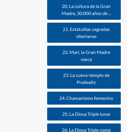
20. La cultura de la Gran
Madre, 30.000 años de ...
21. Estatuillas sagradas
siberianas
22. Mari, la Gran Madre
vasca
23. La cueva-templo de
Praileaitz
24. Chamanismo femenino
25. La Diosa Triple lunar
26. La Diosa Triple como