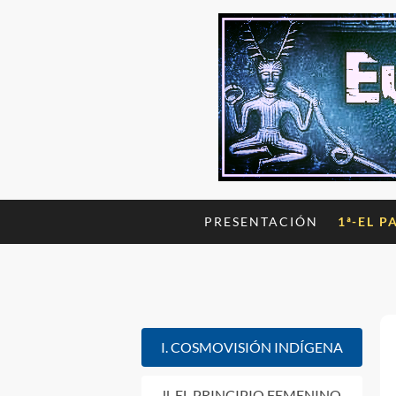
PRESENTACIÓN
1ª-EL P
I. COSMOVISIÓN INDÍGENA
ll. EL PRINCIPIO FEMENINO