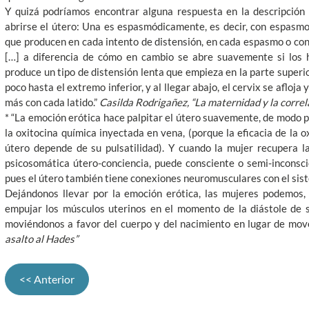
Y quizá podríamos encontrar alguna respuesta en la descripción
abrirse el útero: Una es espasmódicamente, es decir, con espasmo
que producen en cada intento de distensión, en cada espasmo o cont
[…] a diferencia de cómo en cambio se abre suavemente si los h
produce un tipo de distensión lenta que empieza en la parte superio
poco hasta el extremo inferior, y al llegar abajo, el cervix se afloj
más con cada latido.”
Casilda Rodrigañez, “La maternidad y la correlac
* “La emoción erótica hace palpitar el útero suavemente, de modo
la oxitocina química inyectada en vena, (porque la eficacia de la o
útero depende de su pulsatilidad). Y cuando la mujer recupera la
psicosomática útero-conciencia, puede consciente o semi-incons
pues el útero también tiene conexiones neuromusculares con el sist
Dejándonos llevar por la emoción erótica, las mujeres podemos,
empujar los músculos uterinos en el momento de la diástole de s
moviéndonos a favor del cuerpo y del nacimiento en lugar de move
asalto al Hades”
<< Anterior