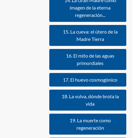
14. La Gran Madre como
imagen de la eterna
regeneración...
15. La cueva: el útero de la
Madre Tierra
16. El mito de las aguas
primordiales
17. El huevo cosmogónico
18. La vulva, dónde brota la
vida
19. La muerte como
regeneración