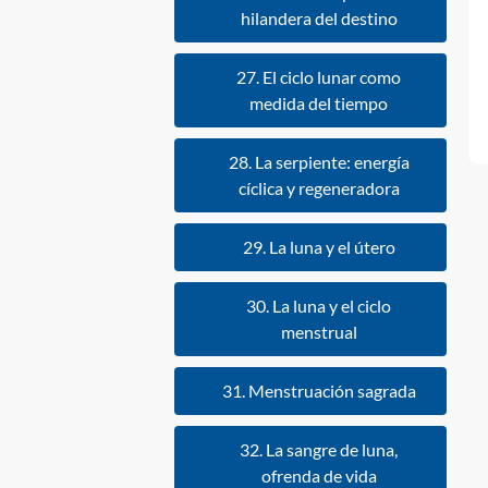
hilandera del destino
27. El ciclo lunar como
medida del tiempo
28. La serpiente: energía
cíclica y regeneradora
29. La luna y el útero
30. La luna y el ciclo
menstrual
31. Menstruación sagrada
32. La sangre de luna,
ofrenda de vida