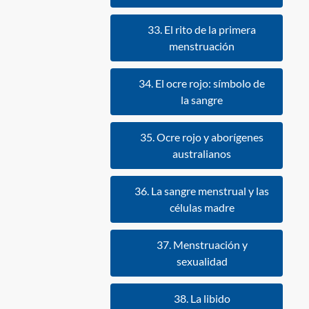
33. El rito de la primera
menstruación
34. El ocre rojo: símbolo de
la sangre
35. Ocre rojo y aborígenes
australianos
36. La sangre menstrual y las
células madre
37. Menstruación y
sexualidad
38. La libido