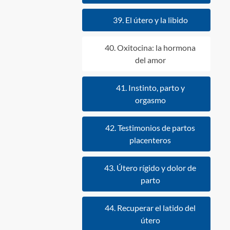
39. El útero y la libido
40. Oxitocina: la hormona
del amor
41. Instinto, parto y
orgasmo
42. Testimonios de partos
placenteros
43. Útero rígido y dolor de
parto
44. Recuperar el latido del
útero