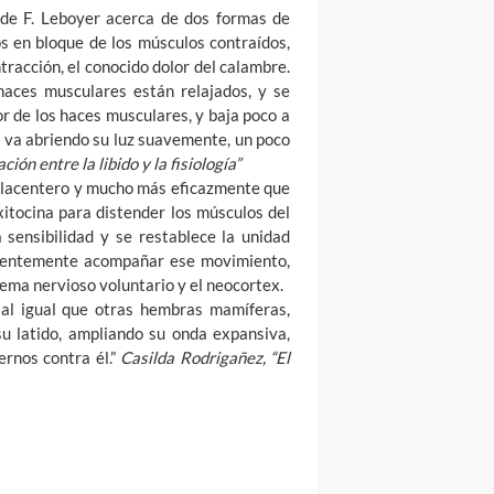
 de F. Leboyer acerca de dos formas de
s en bloque de los músculos contraídos,
racción, el conocido dolor del calambre.
aces musculares están relajados, y se
r de los haces musculares, y baja poco a
a y va abriendo su luz suavemente, un poco
ión entre la libido y la fisiología”
 placentero y mucho más eficazmente que
xitocina para distender los músculos del
 sensibilidad y se restablece la unidad
cientemente acompañar ese movimiento,
ema nervioso voluntario y el neocortex.
 al igual que otras hembras mamíferas,
u latido, ampliando su onda expansiva,
rnos contra él.”
Casilda Rodrigañez, “El