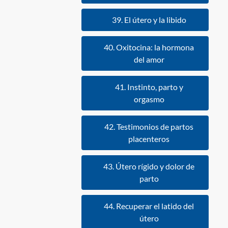
39. El útero y la libido
40. Oxitocina: la hormona
del amor
41. Instinto, parto y
orgasmo
42. Testimonios de partos
placenteros
43. Útero rígido y dolor de
parto
44. Recuperar el latido del
útero