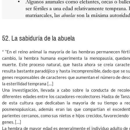
52. La sabiduría de la abuela
* “En el reino animal la mayoría de las hembras permanecen fért
cambio, la hembra humana experimenta la menopausia, quedand
muerte. Este proceso natural, que hasta ahora se creía caracter
resulta bastante paradójico y hasta incomprensible, dado que se s
genes responsables de caracteres que aumentan el número de des
la esterilidad temprana […]
Una investigación, llevada a cabo sobre la conducta de recol
diferentes edades entre los cazadores-recolectores Hadza de Tanza
de esta cultura que dedicaban la mayoría de su tiempo a rec
posmenopáusicas, además eran las que compartían el exceden
parientes cercanos, como sus nietos e hijos crecidos, favoreciendo
genes. […]
La hembra de mayor edad es generalmente el individuo adulto de 