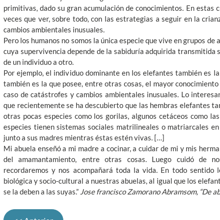
primitivas, dado su gran acumulación de conocimientos. En estas 
veces que ver, sobre todo, con las estrategias a seguir en la crian
cambios ambientales inusuales.
Pero los humanos no somos la única especie que vive en grupos d
cuya supervivencia depende de la sabiduría adquirida transmitida 
de un individuo a otro.
Por ejemplo, el individuo dominante en los elefantes también es l
también es la que posee, entre otras cosas, el mayor conocimiento e
caso de catástrofes y cambios ambientales inusuales. Lo interesan
que recientemente se ha descubierto que las hembras elefantes tam
otras pocas especies como los gorilas, algunos cetáceos como las 
especies tienen sistemas sociales matrilineales o matriarcales en
junto a sus madres mientras éstas estén vivas. […]
Mi abuela enseñó a mi madre a cocinar, a cuidar de mi y mis herma
del amamantamiento, entre otras cosas. Luego cuidó de no
recordaremos y nos acompañará toda la vida. En todo sentido 
biológica y socio-cultural a nuestras abuelas, al igual que los elefante
se la deben a las suyas.”
Jose francisco Zamorano Abramsom, “De ab