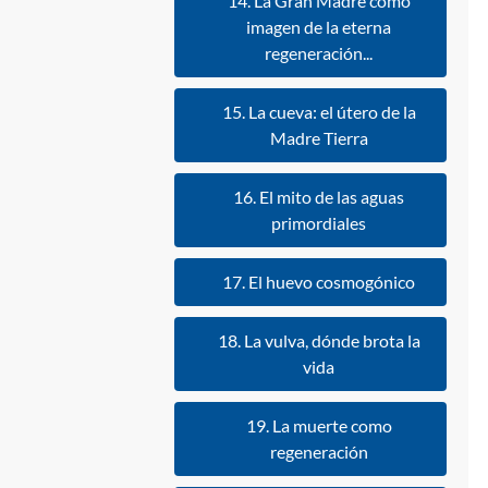
14. La Gran Madre como
imagen de la eterna
regeneración...
15. La cueva: el útero de la
Madre Tierra
16. El mito de las aguas
primordiales
17. El huevo cosmogónico
18. La vulva, dónde brota la
vida
19. La muerte como
regeneración