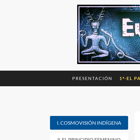
PRESENTACIÓN
1ª-EL P
I. COSMOVISIÓN INDÍGENA
ll. EL PRINCIPIO FEMENINO