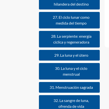
hilandera del destino
27. El ciclo lunar como
medida del tiempo
28. La serpiente: energía
cíclica y regeneradora
29. La luna y el útero
30. La luna y el ciclo
menstrual
31. Menstruación sagrada
32. La sangre de luna,
ofrenda de vida