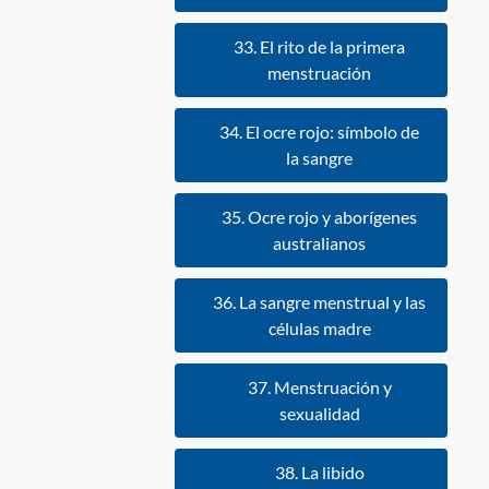
33. El rito de la primera
menstruación
34. El ocre rojo: símbolo de
la sangre
35. Ocre rojo y aborígenes
australianos
36. La sangre menstrual y las
células madre
37. Menstruación y
sexualidad
38. La libido