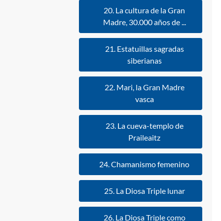
20. La cultura de la Gran
Madre, 30.000 años de ...
21. Estatuillas sagradas
siberianas
22. Mari, la Gran Madre
vasca
23. La cueva-templo de
Praileaitz
24. Chamanismo femenino
25. La Diosa Triple lunar
26. La Diosa Triple como