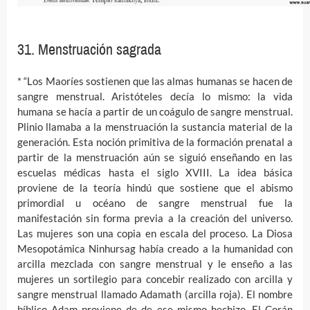
31. Menstruación sagrada
* “Los Maoríes sostienen que las almas humanas se hacen de
sangre menstrual. Aristóteles decía lo mismo: la vida
humana se hacía a partir de un coágulo de sangre menstrual.
Plinio llamaba a la menstruación la sustancia material de la
generación. Esta noción primitiva de la formación prenatal a
partir de la menstruación aún se siguió enseñando en las
escuelas médicas hasta el siglo XVIII. La idea básica
proviene de la teoría hindú que sostiene que el abismo
primordial u océano de sangre menstrual fue la
manifestación sin forma previa a la creación del universo.
Las mujeres son una copia en escala del proceso. La Diosa
Mesopotámica Ninhursag había creado a la humanidad con
arcilla mezclada con sangre menstrual y le enseño a las
mujeres un sortilegio para concebir realizado con arcilla y
sangre menstrual llamado Adamath (arcilla roja). El nombre
bíblico Adam proviene de de ese mismo hechizo. El Corán