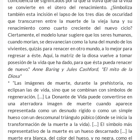
coincidencia de significados por la que la vulva que da la vida
se convierte en el útero del renacimiento. ¿Simboliza
también esta incisión el lapso de los tres días de oscuridad
que transcurren entre la muerte de la vieja luna y su
renacimiento como cuarto creciente del nuevo ciclo?
Ciertamente, el modelo lunar sugiere que los seres humanos,
cuando morían, se desvanecían como la luna del mundo de los
vivientes, quizás para renacer en otro mundo, a lo mejor para
regresar a éste. Aquí, la matriz de la diosa vuelve a tomar
posesión de la vida que ha dado, para que ésta pueda renacer
de nuevo."
Anne Baring y Jules Cashford, "El mito de la
Diosa"
* “Las imágenes de muerte, durante la prehistoria, no
eclipsan las de vida, sino que se combinan con símbolos de
regeneración. […] La Donante de Vida puede convertirse en
una aterradora imagen de muerte cuando aparece
representada como un desnudo rígido o como un simple
hueso con un descomunal triángulo púbico (dónde se inicia la
transformación de la muerte a la vida). […] El símbolo más
representativo de la muerte es un hueso descarnado […] la
muerte era blanca, del color del hueso, y no negra, como el