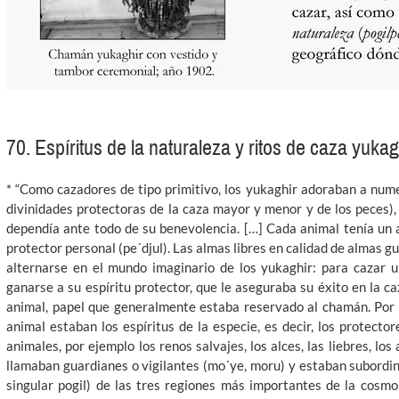
70. Espíritus de la naturaleza y ritos de caza yukag
* “Como cazadores de tipo primitivo, los yukaghir adoraban a nume
divinidades protectoras de la caza mayor y menor y de los peces), 
dependía ante todo de su benevolencia. […] Cada animal tenía un alm
protector personal (pe´djul). Las almas libres en calidad de almas g
alternarse en el mundo imaginario de los yukaghir: para cazar u
ganarse a su espíritu protector, que le aseguraba su éxito en la c
animal, papel que generalmente estaba reservado al chamán. Por 
animal estaban los espíritus de la especie, es decir, los protector
animales, por ejemplo los renos salvajes, los alces, las liebres, lo
llamaban guardianes o vigilantes (mo´ye, moru) y estaban subordin
singular pogil) de las tres regiones más importantes de la cosmol