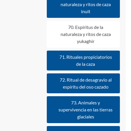
naturaleza y ritos de caza
inuit
70. Espíritus de la
naturaleza y ritos de caza
yukaghir
71. Rituales propiciatorios
de la caza
72. Ritual de desagravio al
espíritu del oso cazado
73. Animales y
supervivencia en las tierras
glaciales