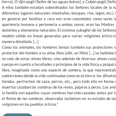
tierra), O´djin-pogil (Señor de las aguas dulces), y Cobún-pogil (Seño
A ellos también estaban subordinados los Señores locales de la na
diferentes lugares naturales (montañas, bosques, ríos, lagos, etc.).
en general por familias y rara vez eran concebidos como seres in
apariencia humana y pertenecía a ambos sexos: eran las Madres (
dominios y elementos naturales. El sistema yukaghir de los Señores 
modelo válido en líneas generales para varias religiones ártico-s
manera detallada. […]
Como los animales, los hombres tenían también sus protectores 
protector del hombre a su alma libre (aíbi, un´ññin) […] se hablaba
no solo de estas almas libres, sino además de diversas almas corp
cuerpo en cuanto a facultades o principios de la vida física y psíquic
libre, imaginada como una especie de sombra, la que representab
subterráneo dónde la vida continuaba como en la tierra: los difuntos v
tiendas, pertrechos de caza, perros, etc., pero todo ello en form
muertos cazaban las sombras de los renos, pájaros y peces. Los an
la familia son aquellos cuyas sombras han sido cazadas antes por l
el Reino de las sombras, observaba Jochelson en su estudio de las
religiones en los pueblos árticos.”