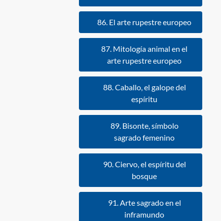
86. El arte rupestre europeo
87. Mitología animal en el
arte rupestre europeo
88. Caballo, el galope del
espíritu
89. Bisonte, símbolo
sagrado femenino
90. Ciervo, el espíritu del
bosque
91. Arte sagrado en el
inframundo