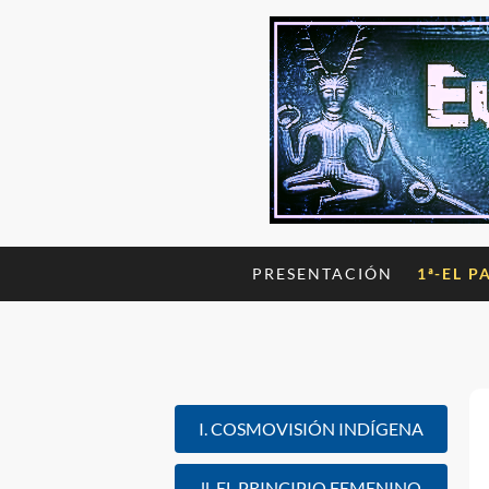
PRESENTACIÓN
1ª-EL P
I. COSMOVISIÓN INDÍGENA
ll. EL PRINCIPIO FEMENINO