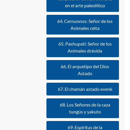
en el arte paleolítico
64. Cernunnos: Señor de los
Animales celta
65. Pashupati: Señor de los
Animales drávida
66. El arquetipo del Dios
Astado
67. El chamán astado evenk
68. Los Señores de la caza
tungús y yakuto
69. Espíritus de la