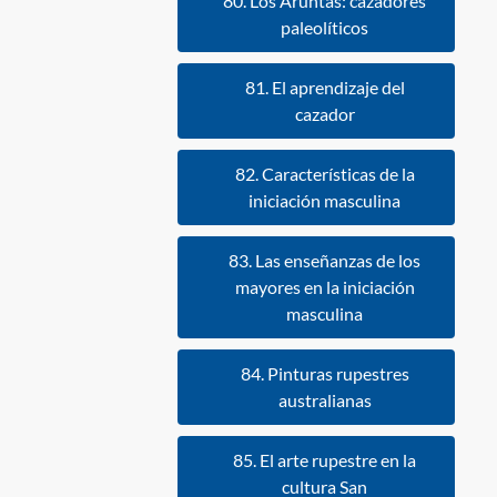
80. Los Aruntas: cazadores
paleolíticos
81. El aprendizaje del
cazador
82. Características de la
iniciación masculina
83. Las enseñanzas de los
mayores en la iniciación
masculina
84. Pinturas rupestres
australianas
85. El arte rupestre en la
cultura San