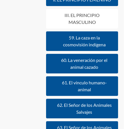
III. EL PRINCIPIO
MASCULINO
59. La caza en la
cosmovisión indígena
60. La veneración por el
animal cazado
61. El vínculo humano-
animal
62. El Señor de los Animales
Salvajes
63. El Señor de los Animales