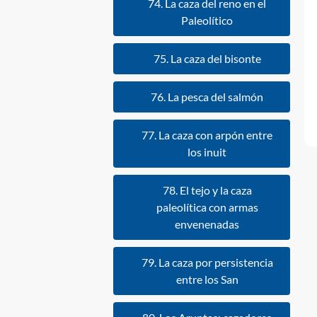
74. La caza del reno en el
Paleolítico
75. La caza del bisonte
76. La pesca del salmón
77. La caza con arpón entre
los inuit
78. El tejo y la caza
paleolítica con armas
envenenadas
79. La caza por persistencia
entre los San