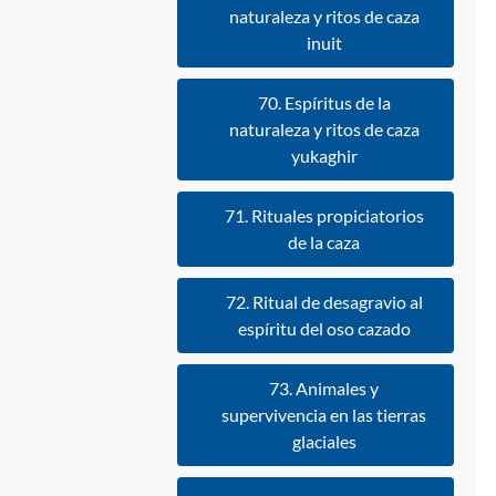
naturaleza y ritos de caza
inuit
70. Espíritus de la
naturaleza y ritos de caza
yukaghir
71. Rituales propiciatorios
de la caza
72. Ritual de desagravio al
espíritu del oso cazado
73. Animales y
supervivencia en las tierras
glaciales