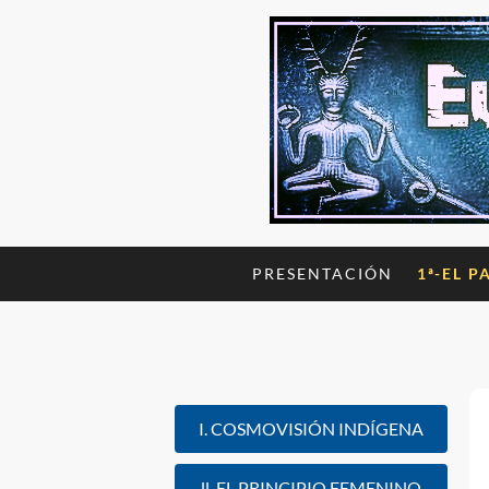
PRESENTACIÓN
1ª-EL P
I. COSMOVISIÓN INDÍGENA
ll. EL PRINCIPIO FEMENINO