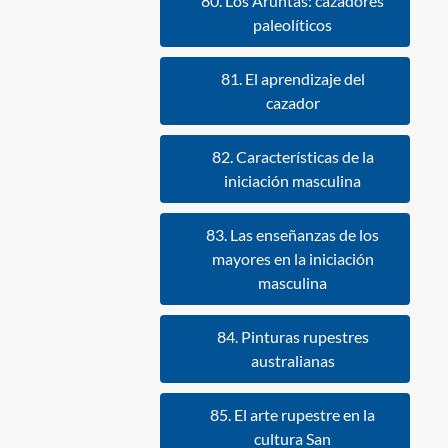
80. Los Aruntas: cazadores
paleolíticos
81. El aprendizaje del
cazador
82. Características de la
iniciación masculina
83. Las enseñanzas de los
mayores en la iniciación
masculina
84. Pinturas rupestres
australianas
85. El arte rupestre en la
cultura San