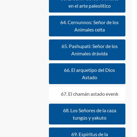
en el arte paleolítico
64. Cernunnos: Señor de los
Animales celta
65. Pashupati: Señor de los
Animales drávida
66. El arquetipo del Dios
Astado
67. El chamán astado evenk
68. Los Señores de la caza
tungús y yakuto
69. Espíritus de la