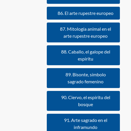
86. El arte rupestre europeo
87. Mitología animal en el
arte rupestre europeo
88. Caballo, el galope del
espíritu
89. Bisonte, símbolo
sagrado femenino
90. Ciervo, el espíritu del
bosque
91. Arte sagrado en el
inframundo