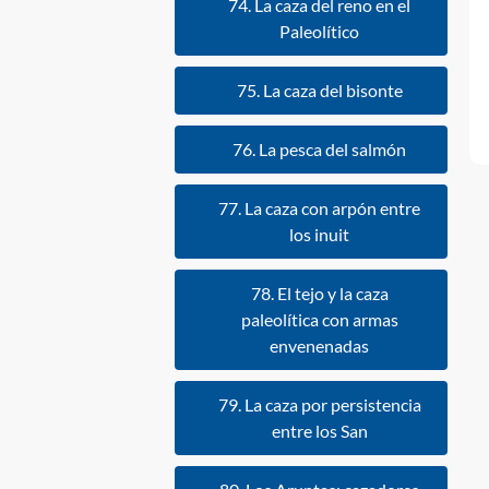
74. La caza del reno en el
Paleolítico
75. La caza del bisonte
76. La pesca del salmón
77. La caza con arpón entre
los inuit
78. El tejo y la caza
paleolítica con armas
envenenadas
79. La caza por persistencia
entre los San