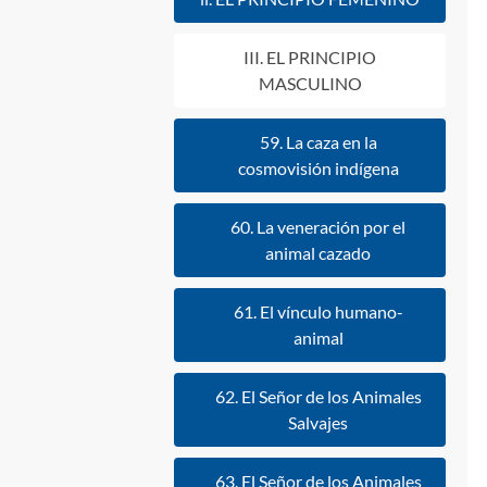
III. EL PRINCIPIO
MASCULINO
59. La caza en la
cosmovisión indígena
60. La veneración por el
animal cazado
61. El vínculo humano-
animal
62. El Señor de los Animales
Salvajes
63. El Señor de los Animales