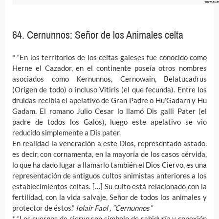
64. Cernunnos: Señor de los Animales celta
* “En los territorios de los celtas galeses fue conocido como
Herne el Cazador, en el continente poseía otros nombres
asociados como Kernunnos, Cernowain, Belatucadrus
(Origen de todo) o incluso Vitiris (el que fecunda). Entre los
druidas recibía el apelativo de Gran Padre o Hu’Gadarn y Hu
Gadam. El romano Julio Cesar lo llamó Dis galli Pater (el
padre de todos los Galos), luego este apelativo se vio
reducido simplemente a Dis pater.
En realidad la veneración a este Dios, representado astado,
es decir, con cornamenta, en la mayoría de los casos cérvida,
lo que ha dado lugar a llamarlo también el Dios Ciervo, es una
representación de antiguos cultos animistas anteriores a los
establecimientos celtas. […] Su culto está relacionado con la
fertilidad, con la vida salvaje, Señor de todos los animales y
protector de éstos.”
Iolair Faol , “Cernunnos”
* “Los cuernos de ciervo son símbolo de sabiduría y conexión