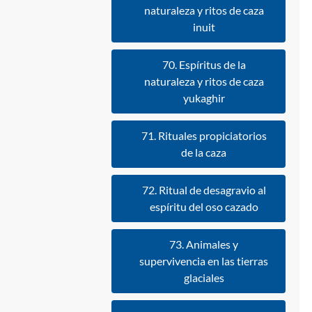
naturaleza y ritos de caza
inuit
70. Espíritus de la
naturaleza y ritos de caza
yukaghir
71. Rituales propiciatorios
de la caza
72. Ritual de desagravio al
espíritu del oso cazado
73. Animales y
supervivencia en las tierras
glaciales