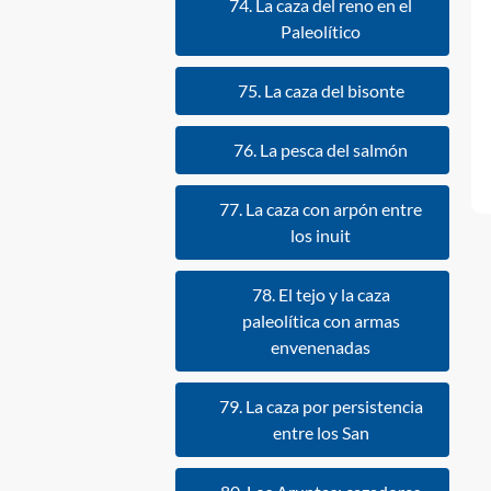
74. La caza del reno en el
Paleolítico
75. La caza del bisonte
76. La pesca del salmón
77. La caza con arpón entre
los inuit
78. El tejo y la caza
paleolítica con armas
envenenadas
79. La caza por persistencia
entre los San