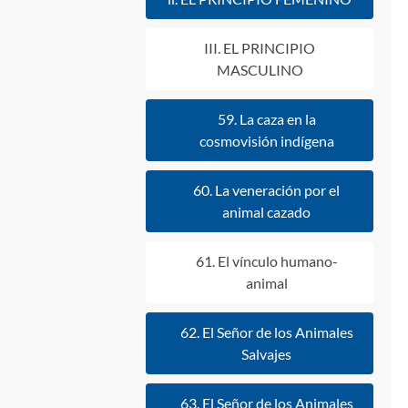
III. EL PRINCIPIO
MASCULINO
59. La caza en la
cosmovisión indígena
60. La veneración por el
animal cazado
61. El vínculo humano-
animal
62. El Señor de los Animales
Salvajes
63. El Señor de los Animales