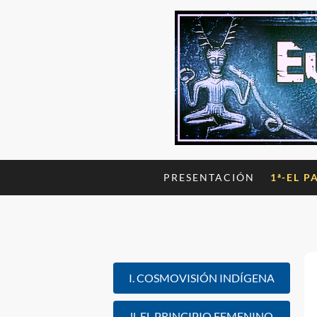
PRESENTACIÓN
1ª-EL P
I. COSMOVISIÓN INDÍGENA
ll. EL PRINCIPIO FEMENINO