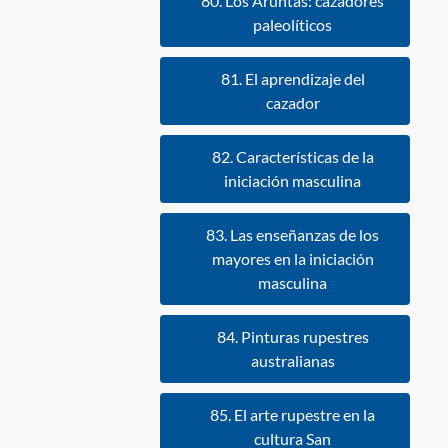
80. Los Aruntas: cazadores
paleolíticos
81. El aprendizaje del
cazador
82. Características de la
iniciación masculina
83. Las enseñanzas de los
mayores en la iniciación
masculina
84. Pinturas rupestres
australianas
85. El arte rupestre en la
cultura San