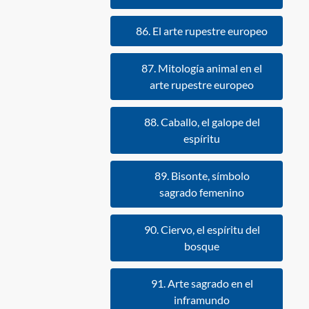
86. El arte rupestre europeo
87. Mitología animal en el
arte rupestre europeo
88. Caballo, el galope del
espíritu
89. Bisonte, símbolo
sagrado femenino
90. Ciervo, el espíritu del
bosque
91. Arte sagrado en el
inframundo