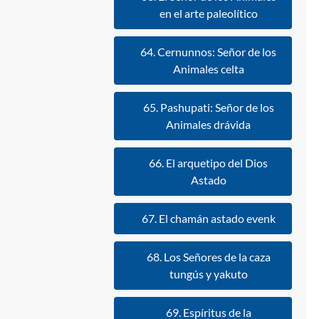
en el arte paleolítico
64. Cernunnos: Señor de los
Animales celta
65. Pashupati: Señor de los
Animales drávida
66. El arquetipo del Dios
Astado
67. El chamán astado evenk
68. Los Señores de la caza
tungús y yakuto
69. Espíritus de la