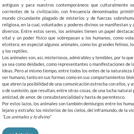
antiguos y para nuestros contemporáneos que culturalmente s
corrientes de la civilización, con frecuencia denominados primiti
mundo circundante plagado de misterios y de fuerzas sobrehum
religiosa, en la cual, voluntades y poderes divinos se manifiestan 
diversos. Entre estos seres, los animales tienen un papel destac
vital y un poder físico que sobrepasan a los humanos, como volar,
etcétera; en especial algunos animales, como los grandes felinos, lo
y los reptiles.
Los animales son, así, misteriosos, admirables y temibles, por lo que
ya sea como deidades, como representantes o manifestaciones de l
ideas. Pero al mismo tiempo, entre todos los entes de la naturaleza
ser humano, tanto en sus formas como en sus comportamientos biol
que abren la posibilidad de una comunicación estrecha con ellos, y a
o de sumisión, que resultan, entre otras cosas, de una lucha natural
amistad, de amor, de consubstancialidad y hasta de parentesco.
Por estos lazos, los animales son también demiurgos entre los human
lejano y extraño: los misterios de los cielos, del inframundo, de la vi
“Los animales y lo divino”