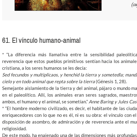
61. El vínculo humano-animal
* “La diferencia más llamativa entre la sensibilidad paleolít
reverencia que estos pueblos primitivos sentían hacia los animales
cristiana, a los seres humanos se les decía:
Sed fecundos y multiplicaos, y henchid la tierra y sometedla; manda
cielo y en todo animal que repta sobre la tierra
(Génesis 1, 28).
Semejante aislamiento de la tierra y del animal, pájaro o mundo ma
en el paleolítico. Allí, los animales eran seres sagrados, maestr
ambos, el humano y el animal, se sometían.”
Anne Baring y Jules Cash
* “El hombre moderno civilizado, es decir, el habitante de las ciud
enriquecedores con lo que no es él, ni es su obra: el vínculo con e
disposición de asombro, de admiración y de reverencia ante el mun
religiosidad.
De este modo, ha enajenado una de las dimensiones más profundas 