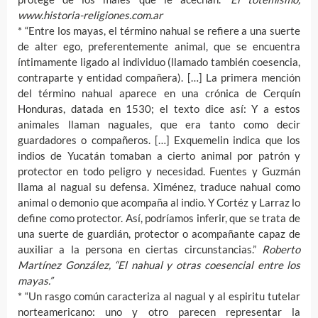
www.historia-religiones.com.ar
* “Entre los mayas, el término nahual se refiere a una suerte
de alter ego, preferentemente animal, que se encuentra
íntimamente ligado al individuo (llamado también coesencia,
contraparte y entidad compañera). […] La primera mención
del término nahual aparece en una crónica de Cerquín
Honduras, datada en 1530; el texto dice así: Y a estos
animales llaman naguales, que era tanto como decir
guardadores o compañeros. […] Exquemelin indica que los
indios de Yucatán tomaban a cierto animal por patrón y
protector en todo peligro y necesidad. Fuentes y Guzmán
llama al nagual su defensa. Ximénez, traduce nahual como
animal o demonio que acompaña al indio. Y Cortéz y Larraz lo
define como protector. Así, podríamos inferir, que se trata de
una suerte de guardián, protector o acompañante capaz de
auxiliar a la persona en ciertas circunstancias.”
Roberto
Martínez González, “El nahual y otras coesencial entre los
mayas.”
* “Un rasgo común caracteriza al nagual y al espiritu tutelar
norteamericano: uno y otro parecen representar la